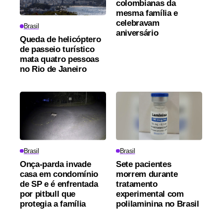
colombianas da
mesma família e
celebravam
Brasil
aniversário
Queda de helicóptero
de passeio turístico
mata quatro pessoas
no Rio de Janeiro
Brasil
Brasil
Onça-parda invade
Sete pacientes
casa em condomínio
morrem durante
de SP e é enfrentada
tratamento
por pitbull que
experimental com
protegia a família
polilaminina no Brasil