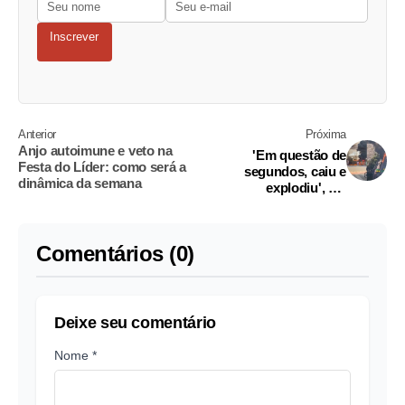
Inscrever
Anterior
Próxima
Anjo autoimune e veto na
'Em questão de
Festa do Líder: como será a
segundos, caiu e
dinâmica da semana
explodiu', diz
testemunha de queda
de avião em SP
Comentários (0)
Deixe seu comentário
Nome *