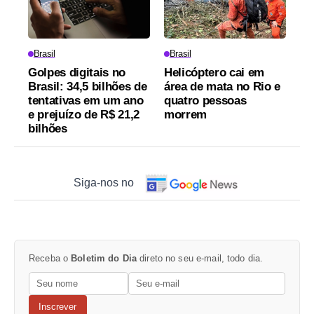
Brasil
Brasil
Golpes digitais no
Helicóptero cai em
Brasil: 34,5 bilhões de
área de mata no Rio e
tentativas em um ano
quatro pessoas
e prejuízo de R$ 21,2
morrem
bilhões
Siga-nos no
Receba o
Boletim do Dia
direto no seu e-mail, todo dia.
Inscrever