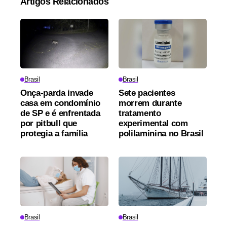
Artigos Relacionados
Brasil
Brasil
Onça-parda invade
Sete pacientes
casa em condomínio
morrem durante
de SP e é enfrentada
tratamento
por pitbull que
experimental com
protegia a família
polilaminina no Brasil
Brasil
Brasil