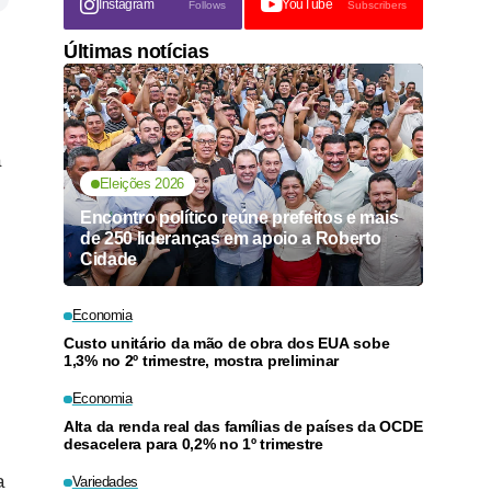
Instagram
YouTube
Follows
Subscribers
Últimas notícias
a
Eleições 2026
Encontro político reúne prefeitos e mais
de 250 lideranças em apoio a Roberto
Cidade
Economia
Custo unitário da mão de obra dos EUA sobe
1,3% no 2º trimestre, mostra preliminar
Economia
Alta da renda real das famílias de países da OCDE
desacelera para 0,2% no 1º trimestre
a
Variedades