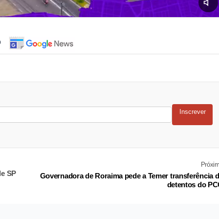
o
Inscrever
Próxi
de SP
Governadora de Roraima pede a Temer transferência 
detentos do P