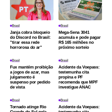
Brasil
Brasil
Janja cobra bloqueio
Mega-Sena 3041
do Discord no Brasil:
acumula e pode pagar
"tirar essa rede
R$ 165 milhões no
horrorosa do ar"
próximo sorteio
Brasil
Brasil
Fux mantém proibição
Acidente da Voepass:
a jogos de azar, mas
testemunha cita
julgamento é
propina e PF
suspenso por pedido
recomenda que MPF
de vista
investigue ANAC
Brasil
Brasil
Tornado atinge Rio
Acidente da Voepass:
Grande do Sul pela
testemunha cita