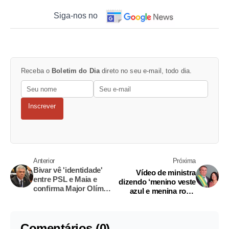
Siga-nos no
Receba o
Boletim do Dia
direto no seu e-mail, todo dia.
Inscrever
Anterior
Próxima
Bivar vê 'identidade'
Vídeo de ministra
entre PSL e Maia e
dizendo ‘menino veste
confirma Major Olímpio
azul e menina rosa’
candidato no Senado
viraliza
Comentários (0)