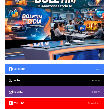
Facebook
Likes
Twitter
Follows
Instagram
Follows
YouTube
Subscribers