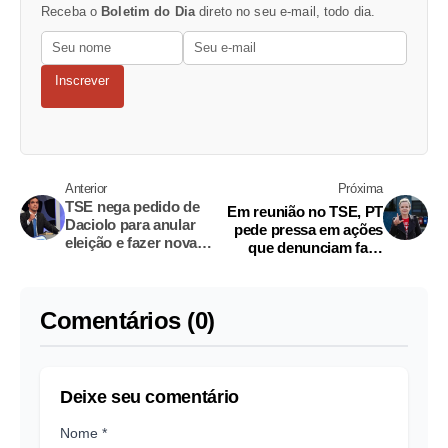
Receba o
Boletim do Dia
direto no seu e-mail, todo dia.
Inscrever
Anterior
Próxima
TSE nega pedido de
Em reunião no TSE, PT
Daciolo para anular
pede pressa em ações
eleição e fazer nova
que denunciam fake
votação com cédula de
news
papel
Comentários (0)
Deixe seu comentário
Nome *