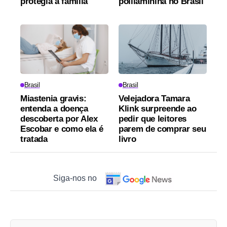
protegia a família
polilaminina no Brasil
Brasil
Brasil
Miastenia gravis:
Velejadora Tamara
entenda a doença
Klink surpreende ao
descoberta por Alex
pedir que leitores
Escobar e como ela é
parem de comprar seu
tratada
livro
Siga-nos no