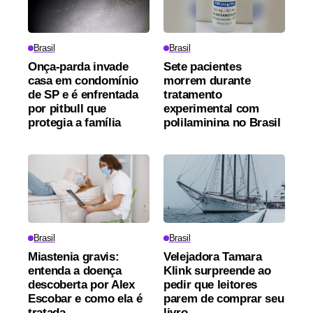
Brasil
Brasil
Onça-parda invade
Sete pacientes
casa em condomínio
morrem durante
de SP e é enfrentada
tratamento
por pitbull que
experimental com
protegia a família
polilaminina no Brasil
Brasil
Brasil
Miastenia gravis:
Velejadora Tamara
entenda a doença
Klink surpreende ao
descoberta por Alex
pedir que leitores
Escobar e como ela é
parem de comprar seu
tratada
livro