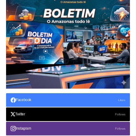
Facebook
Likes
Twitter
Follows
Instagram
Follows