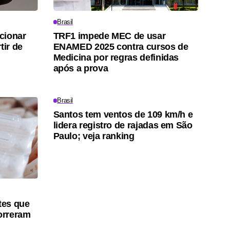
Brasil
cionar
TRF1 impede MEC de usar
tir de
ENAMED 2025 contra cursos de
Medicina por regras definidas
após a prova
Brasil
Santos tem ventos de 109 km/h e
lidera registro de rajadas em São
Paulo; veja ranking
tes que
orreram