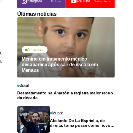
Instagram
YouTube
Follows
Subscribers
Últimas notícias
Amazonas
a
Menino em tratamento médico
a
desaparece após sair de escola em
Manaus
a
Brasil
Desmatamento na Amazônia registra maior recuo
da década
Mundo
Abelardo De La Espriella, de
direita, toma posse como novo
presidente da Colômbia