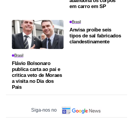
abandona os corpos
em carro em SP
Brasil
Anvisa proíbe seis
tipos de sal fabricados
clandestinamente
Brasil
Flávio Bolsonaro
publica carta ao pai e
critica veto de Moraes
a visita no Dia dos
Pais
Siga-nos no