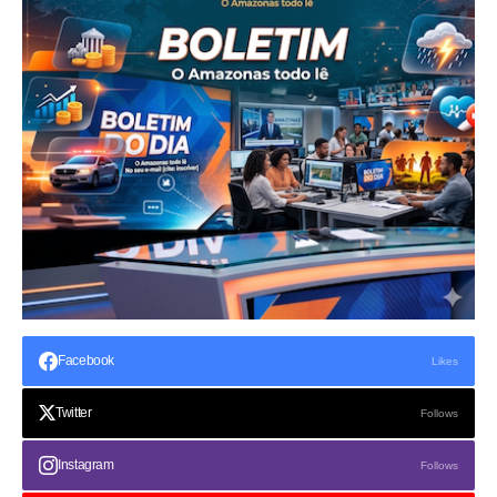
Facebook
Likes
Twitter
Follows
Instagram
Follows