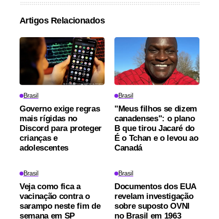
Artigos Relacionados
Brasil
Brasil
Governo exige regras
"Meus filhos se dizem
mais rígidas no
canadenses": o plano
Discord para proteger
B que tirou Jacaré do
crianças e
É o Tchan e o levou ao
adolescentes
Canadá
Brasil
Brasil
Veja como fica a
Documentos dos EUA
vacinação contra o
revelam investigação
sarampo neste fim de
sobre suposto OVNI
semana em SP
no Brasil em 1963