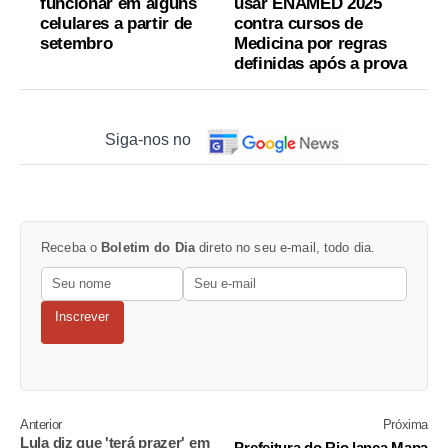
funcionar em alguns
usar ENAMED 2025
celulares a partir de
contra cursos de
setembro
Medicina por regras
definidas após a prova
Siga-nos no
Receba o
Boletim do Dia
direto no seu e-mail, todo dia.
Inscrever
Anterior
Próxima
Lula diz que 'terá prazer' em
Prefeitura do Rio lança Mapa