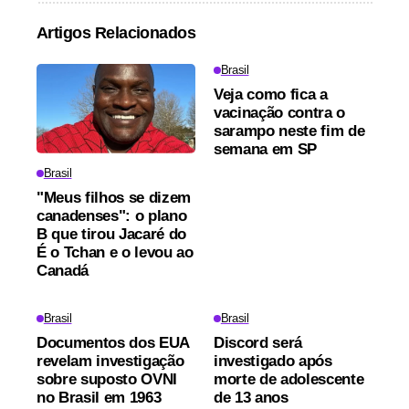
Artigos Relacionados
Brasil
Veja como fica a
vacinação contra o
sarampo neste fim de
semana em SP
Brasil
"Meus filhos se dizem
canadenses": o plano
B que tirou Jacaré do
É o Tchan e o levou ao
Canadá
Brasil
Brasil
Documentos dos EUA
Discord será
revelam investigação
investigado após
sobre suposto OVNI
morte de adolescente
no Brasil em 1963
de 13 anos