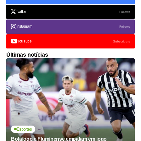
Twitter
Follows
Instagram
Follows
YouTube
Subscribers
Últimas notícias
Esportes
Botafogo e Fluminense empatam em jogo