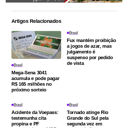
Artigos Relacionados
Brasil
Fux mantém proibição
a jogos de azar, mas
julgamento é
suspenso por pedido
de vista
Brasil
Mega-Sena 3041
acumula e pode pagar
R$ 165 milhões no
próximo sorteio
Brasil
Brasil
Acidente da Voepass:
Tornado atinge Rio
testemunha cita
Grande do Sul pela
propina e PF
segunda vez em