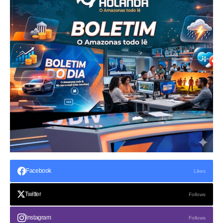
Facebook
Likes
Twitter
Follows
Instagram
Follows