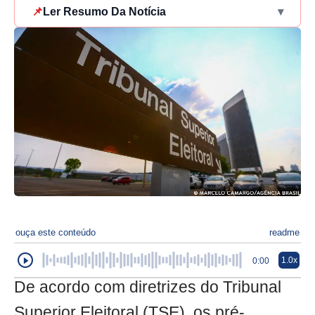
📌
Ler Resumo Da Notícia
▾
ouça este conteúdo
readme
1.0x
0:00
De acordo com diretrizes do Tribunal
Superior Eleitoral (TSE), os pré-