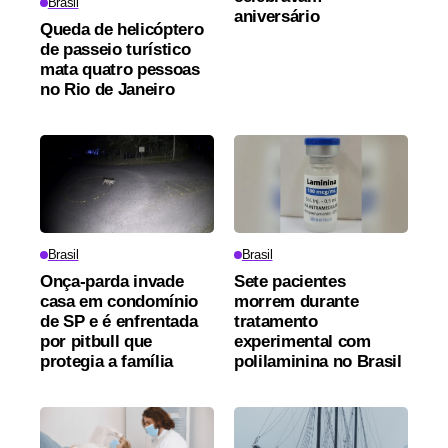
Brasil
aniversário
Queda de helicóptero
de passeio turístico
mata quatro pessoas
no Rio de Janeiro
Brasil
Brasil
Onça-parda invade
Sete pacientes
casa em condomínio
morrem durante
de SP e é enfrentada
tratamento
por pitbull que
experimental com
protegia a família
polilaminina no Brasil