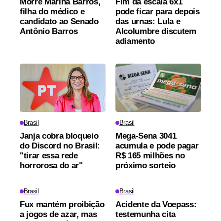
Morre Marina Barros,
Fim da escala 6x1
filha do médico e
pode ficar para depois
candidato ao Senado
das urnas: Lula e
Antônio Barros
Alcolumbre discutem
adiamento
Brasil
Brasil
Janja cobra bloqueio
Mega-Sena 3041
do Discord no Brasil:
acumula e pode pagar
"tirar essa rede
R$ 165 milhões no
horrorosa do ar"
próximo sorteio
Brasil
Brasil
Fux mantém proibição
Acidente da Voepass:
a jogos de azar, mas
testemunha cita