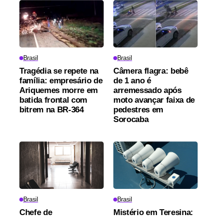
Brasil
Brasil
Tragédia se repete na
Câmera flagra: bebê
família: empresário de
de 1 ano é
Ariquemes morre em
arremessado após
batida frontal com
moto avançar faixa de
bitrem na BR-364
pedestres em
Sorocaba
Brasil
Brasil
Chefe de
Mistério em Teresina: