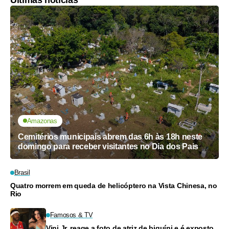
Amazonas
Cemitérios municipais abrem das 6h às 18h neste
domingo para receber visitantes no Dia dos Pais
Brasil
Quatro morrem em queda de helicóptero na Vista Chinesa, no
Rio
Famosos & TV
Vini Jr. reage a foto de atriz de biquíni e é exposto