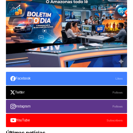
Facebook
Likes
Twitter
Follows
Instagram
Follows
YouTube
Subscribers
Últimas notícias