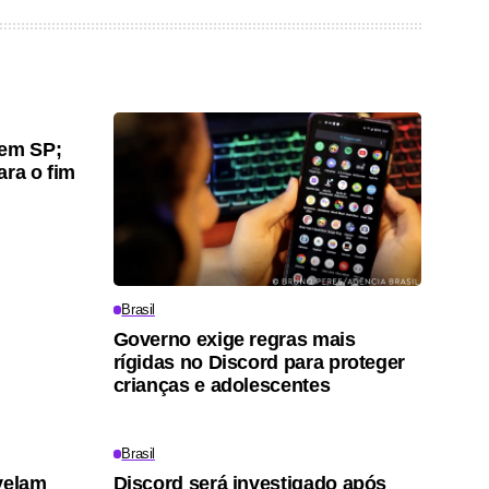
gem SP;
ara o fim
Brasil
Governo exige regras mais
rígidas no Discord para proteger
crianças e adolescentes
Brasil
velam
Discord será investigado após