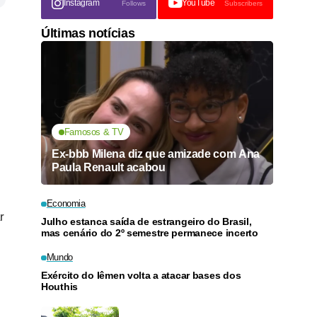
Instagram
YouTube
Follows
Subscribers
Últimas notícias
Famosos & TV
Ex-bbb Milena diz que amizade com Ana
Paula Renault acabou
Economia
r
Julho estanca saída de estrangeiro do Brasil,
mas cenário do 2º semestre permanece incerto
Mundo
Exército do Iêmen volta a atacar bases dos
Houthis