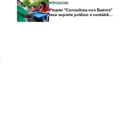
Amazonas
Projeto "Concultura nos Bairros"
leva suporte jurídico e contábil a
artistas da Zona Sul neste
sábado
a