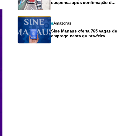
suspensa após confirmação de
pagamento de salários em
Manaus
Amazonas
Sine Manaus oferta 765 vagas de
emprego nesta quinta-feira