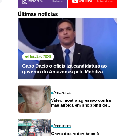
Instagram
YouTube
Follows
Subscribers
Últimas notícias
Eleições 2026
Cabo Daciolo oficializa candidatura ao
governo do Amazonas pelo Mobiliza
Amazonas
Vídeo mostra agressão contra
mãe atípica em shopping de
Manaus
Amazonas
Greve dos rodoviários é