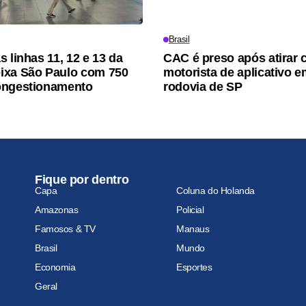
Brasil
 linhas 11, 12 e 13 da
CAC é preso após atirar 
ixa São Paulo com 750
motorista de aplicativo 
ongestionamento
rodovia de SP
Fique por dentro
Capa
Coluna do Holanda
Amazonas
Policial
Famosos & TV
Manaus
Brasil
Mundo
Economia
Esportes
Geral