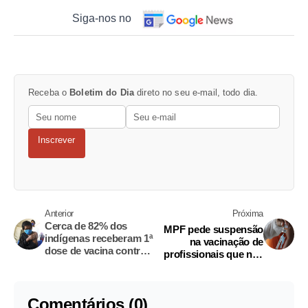
Siga-nos no
Receba o
Boletim do Dia
direto no seu e-mail, todo dia.
Inscrever
Anterior
Próxima
Cerca de 82% dos
MPF pede suspensão
indígenas receberam 1ª
na vacinação de
dose de vacina contra
profissionais que não
Covid-19
atuam na linha de
frente da Covid
Comentários (0)