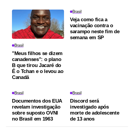
Brasil
Veja como fica a
vacinação contra o
sarampo neste fim de
semana em SP
Brasil
"Meus filhos se dizem
canadenses": o plano
B que tirou Jacaré do
É o Tchan e o levou ao
Canadá
Brasil
Brasil
Documentos dos EUA
Discord será
revelam investigação
investigado após
sobre suposto OVNI
morte de adolescente
no Brasil em 1963
de 13 anos