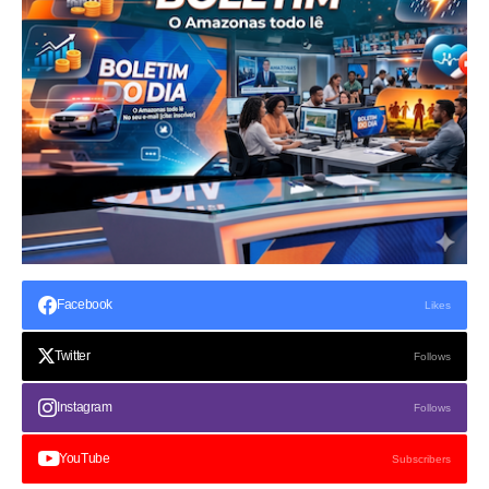
Facebook
Likes
Twitter
Follows
Instagram
Follows
YouTube
Subscribers