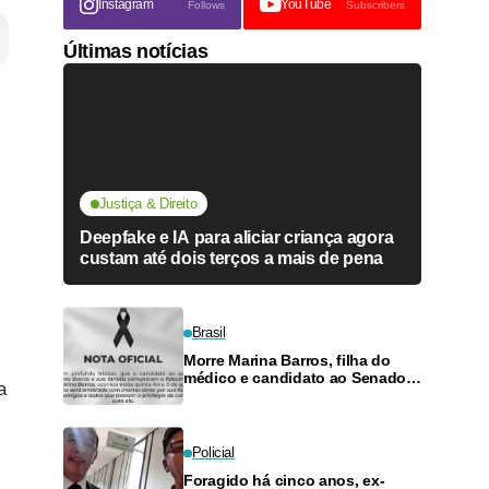
Instagram
YouTube
Follows
Subscribers
Últimas notícias
Justiça & Direito
Deepfake e IA para aliciar criança agora
custam até dois terços a mais de pena
Brasil
Morre Marina Barros, filha do
médico e candidato ao Senado
a
Antônio Barros
Policial
Foragido há cinco anos, ex-