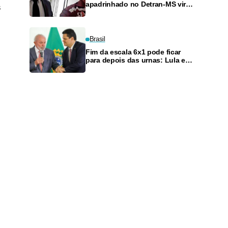
apadrinhado no Detran-MS vira
s
réu de novo — e é achado
fazendo frete
Brasil
Fim da escala 6x1 pode ficar
para depois das urnas: Lula e
Alcolumbre discutem adiamento