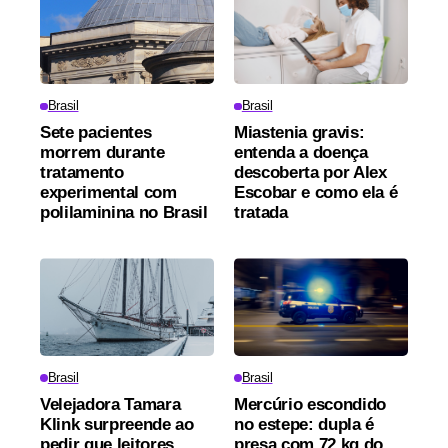
Brasil
Brasil
Sete pacientes
Miastenia gravis:
morrem durante
entenda a doença
tratamento
descoberta por Alex
experimental com
Escobar e como ela é
polilaminina no Brasil
tratada
Brasil
Brasil
Velejadora Tamara
Mercúrio escondido
Klink surpreende ao
no estepe: dupla é
pedir que leitores
presa com 72 kg do