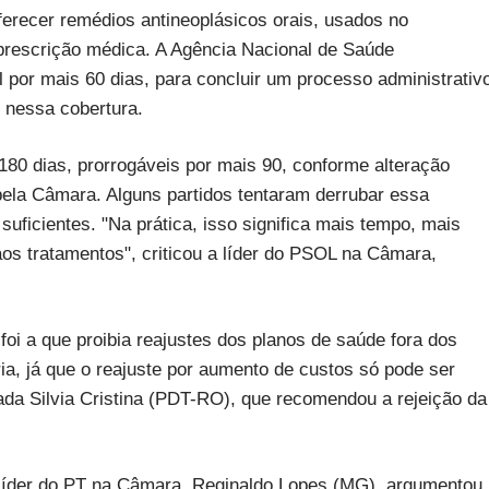
ferecer remédios antineoplásicos orais, usados no
 prescrição médica. A Agência Nacional de Saúde
 por mais 60 dias, para concluir um processo administrativ
 nessa cobertura.
180 dias, prorrogáveis por mais 90, conforme alteração
ela Câmara. Alguns partidos tentaram derrubar essa
ficientes. "Na prática, isso significa mais tempo, mais
s tratamentos", criticou a líder do PSOL na Câmara,
foi a que proibia reajustes dos planos de saúde fora dos
ia, já que o reajuste por aumento de custos só pode ser
tada Silvia Cristina (PDT-RO), que recomendou a rejeição da
 líder do PT na Câmara, Reginaldo Lopes (MG), argumentou