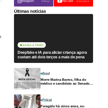
Instagram
YouTube
Follows
Subscribers
Últimas notícias
s
Justiça & Direito
Deepfake e IA para aliciar criança agora
custam até dois terços a mais de pena
Brasil
Morre Marina Barros, filha do
médico e candidato ao Senado
Antônio Barros
Policial
Foragido há cinco anos, ex-