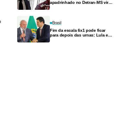
apadrinhado no Detran-MS vira
réu de novo — e é achado
fazendo frete
o
Brasil
Fim da escala 6x1 pode ficar
para depois das urnas: Lula e
Alcolumbre discutem adiamento