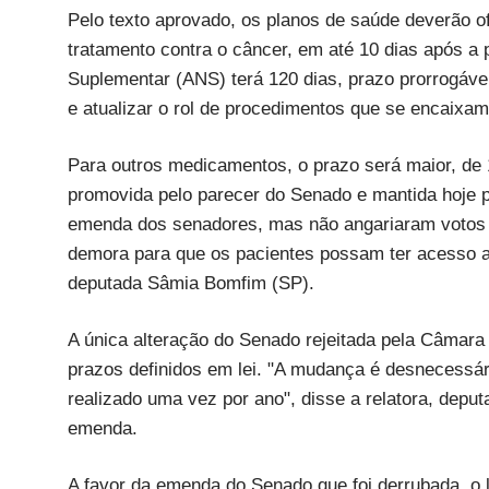
Pelo texto aprovado, os planos de saúde deverão o
tratamento contra o câncer, em até 10 dias após a
Suplementar (ANS) terá 120 dias, prazo prorrogável
e atualizar o rol de procedimentos que se encaixam
Para outros medicamentos, o prazo será maior, de 
promovida pelo parecer do Senado e mantida hoje p
emenda dos senadores, mas não angariaram votos su
demora para que os pacientes possam ter acesso ao
deputada Sâmia Bomfim (SP).
A única alteração do Senado rejeitada pela Câmara 
prazos definidos em lei. "A mudança é desnecessár
realizado uma vez por ano", disse a relatora, depu
emenda.
A favor da emenda do Senado que foi derrubada, o