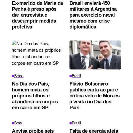
Ex-marido de Maria da
Brasil enviará 450
Penha é preso após
militares à Argentina
dar entrevista e
para exercício naval
descumprir medida
mesmo com crise
protetiva
diplomática
Brasil
Brasil
No Dia dos Pais,
Flávio Bolsonaro
homem mata os
publica carta ao pai e
próprios filhos e
critica veto de Moraes
abandona os corpos
a visita no Dia dos
em carro em SP
Pais
Brasil
Brasil
Anvisa proíbe seis
Falta de energia afeta