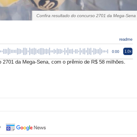
Confira resultado do concurso 2701 da Mega-Sena
readme
1.0x
0:00
rso 2701 da Mega-Sena, com o prêmio de R$ 58 milhões.
o