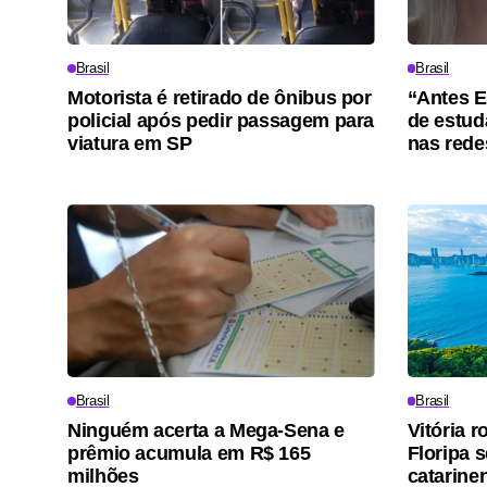
Brasil
Brasil
Motorista é retirado de ônibus por
“Antes E
policial após pedir passagem para
de estuda
viatura em SP
nas rede
Brasil
Brasil
Ninguém acerta a Mega-Sena e
Vitória 
prêmio acumula em R$ 165
Floripa 
milhões
catarine