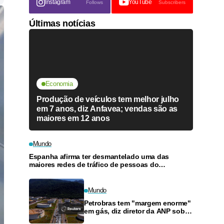
Instagram
YouTube
Follows
Subscribers
Últimas notícias
Economia
Produção de veículos tem melhor julho
em 7 anos, diz Anfavea; vendas são as
maiores em 12 anos
Mundo
Espanha afirma ter desmantelado uma das
maiores redes de tráfico de pessoas do
Mediterrâneo
Mundo
Petrobras tem "margem enorme"
em gás, diz diretor da ANP sobre
programa que quer reduzir