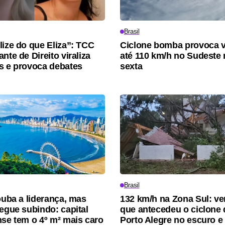
Brasil
lize do que Eliza”: TCC
Ciclone bomba provoca 
nte de Direito viraliza
até 110 km/h no Sudeste 
s e provoca debates
sexta
Brasil
rouba a liderança, mas
132 km/h na Zona Sul: ve
segue subindo: capital
que antecedeu o ciclone 
nse tem o 4º m² mais caro
Porto Alegre no escuro e