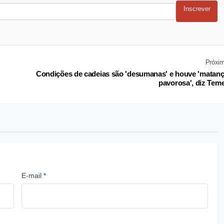
Inscrever
Próxi
Condições de cadeias são 'desumanas' e houve 'matan
pavorosa', diz Tem
E-mail *