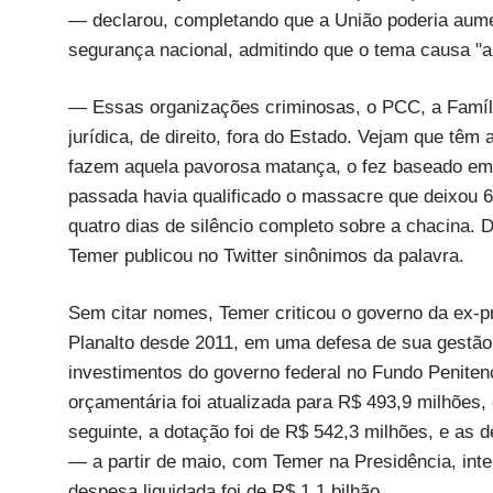
— declarou, completando que a União poderia aume
segurança nacional, admitindo que o tema causa "a
— Essas organizações criminosas, o PCC, a Famíli
jurídica, de direito, fora do Estado. Vejam que têm
fazem aquela pavorosa matança, o fez baseado em
passada havia qualificado o massacre que deixou 
quatro dias de silêncio completo sobre a chacina. D
Temer publicou no Twitter sinônimos da palavra.
Sem citar nomes, Temer criticou o governo da ex-
Planalto desde 2011, em uma defesa de sua gestão 
investimentos do governo federal no Fundo Peniten
orçamentária foi atualizada para R$ 493,9 milhões,
seguinte, a dotação foi de R$ 542,3 milhões, e a
— a partir de maio, com Temer na Presidência, inte
despesa liquidada foi de R$ 1,1 bilhão.