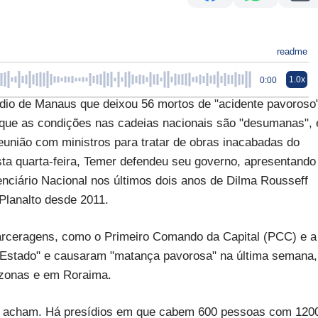
readme
1.0x
0:00
io de Manaus que deixou 56 mortos de "acidente pavoroso"
a que as condições nas cadeias nacionais são "desumanas", 
eunião com ministros para tratar de obras inacabadas do
a quarta-feira, Temer defendeu seu governo, apresentando
ciário Nacional nos últimos dois anos de Dilma Rousseff
Planalto desde 2011.
arceragens, como o Primeiro Comando da Capital (PCC) e a
do Estado" e causaram "matança pavorosa" na última semana,
zonas e em Roraima.
 acham. Há presídios em que cabem 600 pessoas com 120