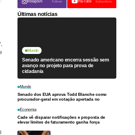
Instagram
YouTube
Follows
Subscribers
Últimas notícias
,
Mundo
e
Senado americano encerra sessão sem
avanço no projeto para prova de
cidadania
Mundo
Senado dos EUA aprova Todd Blanche como
procurador-geral em votação apertada no
Economia
Cade vê disparar notificações e proposta de
elevar limites de faturamento ganha força
0