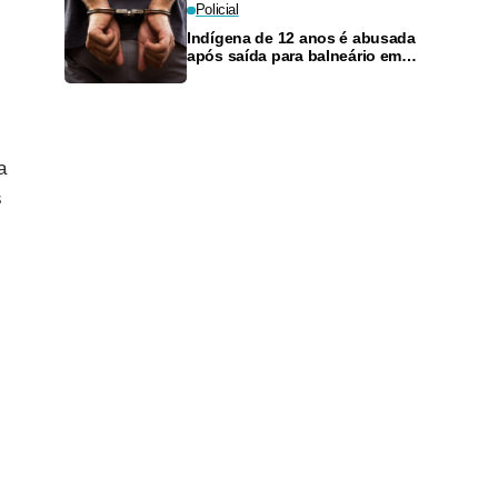
Policial
Indígena de 12 anos é abusada
após saída para balneário em
Manaus
a
s