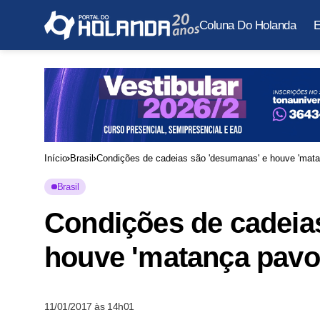
Coluna Do Holanda
E
Início
Brasil
Condições de cadeias são 'desumanas' e houve 'mata
Brasil
Condições de cadeia
houve 'matança pavor
11/01/2017 às 14h01