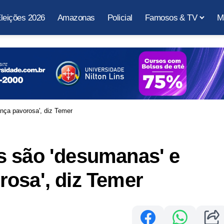
leições 2026
Amazonas
Policial
Famosos & TV
M
nça pavorosa', diz Temer
s são 'desumanas' e
osa', diz Temer