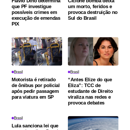
Flávio Dino determina
Ciclone bomba deixa
que PF investigue
um morto, feridos e
possíveis crimes em
provoca destruição no
execução de emendas
Sul do Brasil
PIX
Brasil
Brasil
Motorista é retirado
“Antes Elize do que
de ônibus por policial
Eliza”: TCC de
após pedir passagem
estudante de Direito
para viatura em SP
viraliza nas redes e
provoca debates
Brasil
Lula sanciona lei que