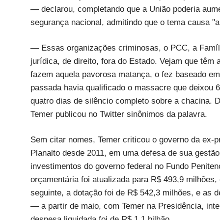
— declarou, completando que a União poderia aume
segurança nacional, admitindo que o tema causa "a
— Essas organizações criminosas, o PCC, a Famíli
jurídica, de direito, fora do Estado. Vejam que têm
fazem aquela pavorosa matança, o fez baseado em
passada havia qualificado o massacre que deixou 
quatro dias de silêncio completo sobre a chacina. D
Temer publicou no Twitter sinônimos da palavra.
Sem citar nomes, Temer criticou o governo da ex-
Planalto desde 2011, em uma defesa de sua gestão 
investimentos do governo federal no Fundo Peniten
orçamentária foi atualizada para R$ 493,9 milhões,
seguinte, a dotação foi de R$ 542,3 milhões, e a
— a partir de maio, com Temer na Presidência, inte
despesa liquidada foi de R$ 1,1 bilhão.