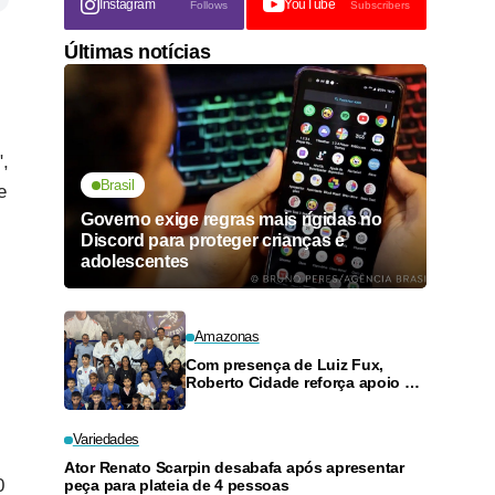
Instagram
YouTube
Follows
Subscribers
Últimas notícias
,
Brasil
e
Governo exige regras mais rígidas no
Discord para proteger crianças e
adolescentes
Amazonas
Com presença de Luiz Fux,
Roberto Cidade reforça apoio a
projeto social de jiu-jitsu no
Ouro Verde
Variedades
Ator Renato Scarpin desabafa após apresentar
0
peça para plateia de 4 pessoas