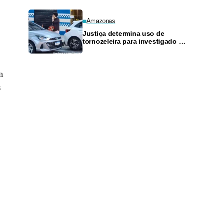
Amazonas
Justiça determina uso de
tornozeleira para investigado por
perseguir estudante em Manaus
a
s