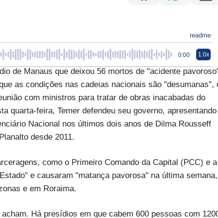
readme
1.0x
0:00
io de Manaus que deixou 56 mortos de "acidente pavoroso"
a que as condições nas cadeias nacionais são "desumanas", 
eunião com ministros para tratar de obras inacabadas do
a quarta-feira, Temer defendeu seu governo, apresentando
ciário Nacional nos últimos dois anos de Dilma Rousseff
Planalto desde 2011.
arceragens, como o Primeiro Comando da Capital (PCC) e a
do Estado" e causaram "matança pavorosa" na última semana,
zonas e em Roraima.
 acham. Há presídios em que cabem 600 pessoas com 120