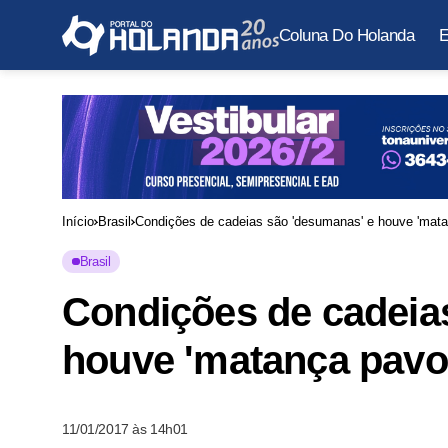
Coluna Do Holanda
E
Início
Brasil
Condições de cadeias são 'desumanas' e houve 'mata
Brasil
Condições de cadeia
houve 'matança pavor
11/01/2017 às 14h01