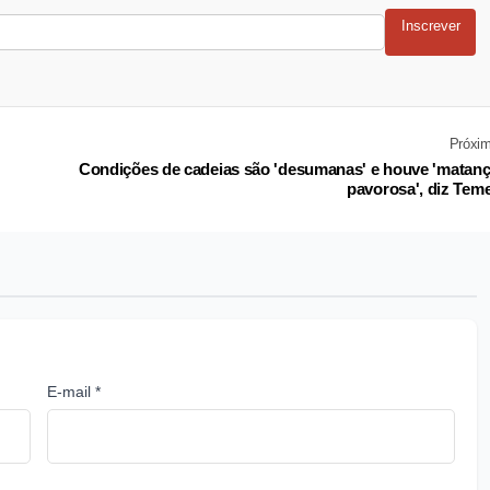
Inscrever
Próxi
Condições de cadeias são 'desumanas' e houve 'matan
pavorosa', diz Tem
E-mail *