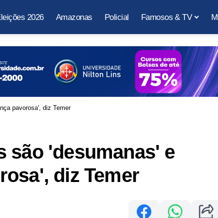
leições 2026
Amazonas
Policial
Famosos & TV
M
nça pavorosa', diz Temer
s são 'desumanas' e
osa', diz Temer