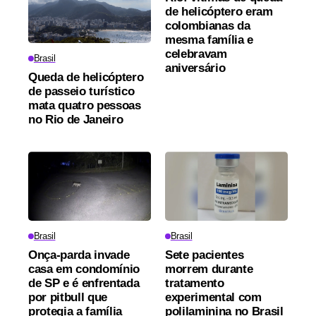
de helicóptero eram
colombianas da
mesma família e
celebravam
Brasil
aniversário
Queda de helicóptero
de passeio turístico
mata quatro pessoas
no Rio de Janeiro
Brasil
Brasil
Onça-parda invade
Sete pacientes
casa em condomínio
morrem durante
de SP e é enfrentada
tratamento
por pitbull que
experimental com
protegia a família
polilaminina no Brasil