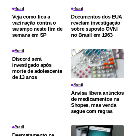
Brasil
Brasil
Veja como fica a
Documentos dos EUA
vacinação contra o
revelam investigação
sarampo neste fim de
sobre suposto OVNI
semana em SP
no Brasil em 1963
Brasil
Discord será
investigado após
morte de adolescente
de 13 anos
Brasil
Anvisa libera anúncios
de medicamentos na
Shopee, mas venda
segue com regras
Brasil
Desmatamento na