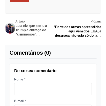
Anterior
Próxima
Lula diz que pediu a
'Parte das armas apreendidas
Trump a entrega de
aqui vêm dos EUA, a
"criminosos"
desgraça não está só do lado
brasileiros que vivem
de cá', diz Lula
em Miami
Comentários (0)
Deixe seu comentário
Nome *
E-mail *