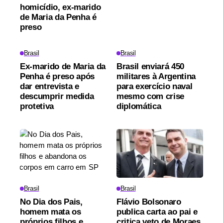
homicídio, ex-marido
de Maria da Penha é
preso
Brasil
Brasil
Ex-marido de Maria da
Brasil enviará 450
Penha é preso após
militares à Argentina
dar entrevista e
para exercício naval
descumprir medida
mesmo com crise
protetiva
diplomática
Brasil
Brasil
No Dia dos Pais,
Flávio Bolsonaro
homem mata os
publica carta ao pai e
próprios filhos e
critica veto de Moraes