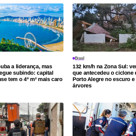
Brasil
rouba a liderança, mas
132 km/h na Zona Sul: ve
segue subindo: capital
que antecedeu o ciclone 
nse tem o 4º m² mais caro
Porto Alegre no escuro e
árvores