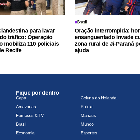
Brasil
clandestina para lavar
Oração interrompida: h
 do tráfico: Operação
ensanguentado invade cu
 mobiliza 110 policiais
zona rural de Ji-Paraná 
e Recife
ajuda
Fique por dentro
Capa
Coluna do Holanda
Amazonas
Policial
Famosos & TV
Manaus
Brasil
Mundo
Economia
Esportes