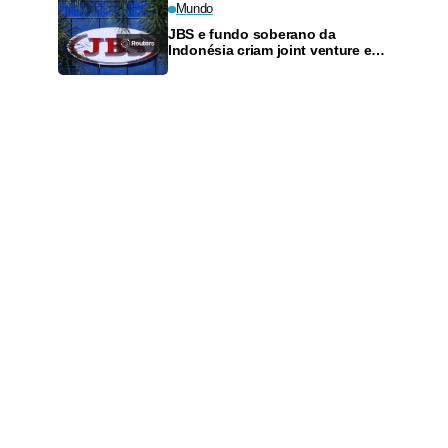
Mundo
JBS e fundo soberano da
Indonésia criam joint venture e
preveem US$5 bi para crescer