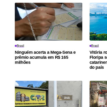
Brasil
Brasil
Ninguém acerta a Mega-Sena e
Vitória 
prêmio acumula em R$ 165
Floripa 
milhões
catarine
do país