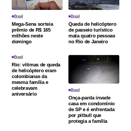
Brasil
Brasil
Mega-Sena sorteia
Queda de helicóptero
prêmio de R$ 165
de passeio turístico
milhões neste
mata quatro pessoas
domingo
no Rio de Janeiro
Brasil
Rio: vítimas de queda
de helicóptero eram
colombianas da
mesma família e
celebravam
Brasil
aniversário
Onça-parda invade
casa em condomínio
de SP e é enfrentada
por pitbull que
protegia a família