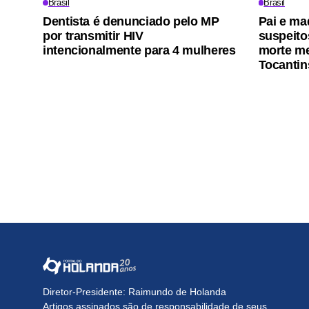
Brasil
Brasil
Dentista é denunciado pelo MP
Pai e ma
por transmitir HIV
suspeito
intencionalmente para 4 mulheres
morte me
Tocantin
Diretor-Presidente: Raimundo de Holanda
Artigos assinados são de responsabilidade de seus