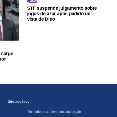
Brasil
STF suspende julgamento sobre
jogos de azar após pedido de
vista de Dino
 cargo
por
Site auditado
Relatório de auditoria em atualização