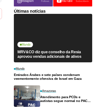
Instagram
YouTube
Follows
Subscribers
Últimas notícias
Mundo
MRV&CO diz que conselho da Resia
aprovou vendas adicionais de ativos
Mundo
Emirados Árabes e sete países condenam
veementemente ofensiva de Israel em Gaza
Amazonas
Atendimento para PCDs e
autistas segue normal no PAC
de Manacapuru, esclarece