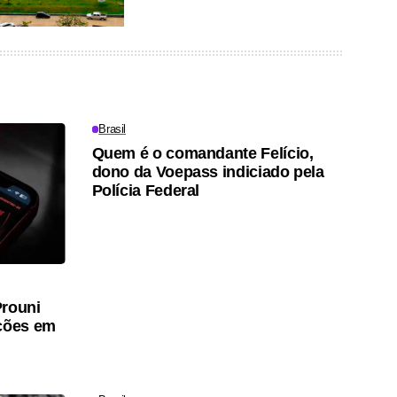
Brasil
Quem é o comandante Felício,
dono da Voepass indiciado pela
Polícia Federal
Prouni
ções em