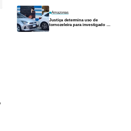
Amazonas
Justiça determina uso de
tornozeleira para investigado por
perseguir estudante em Manaus
o