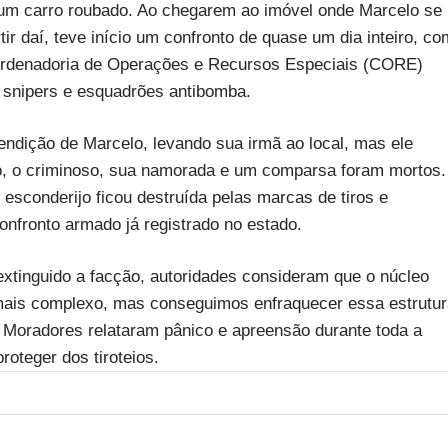
m carro roubado. Ao chegarem ao imóvel onde Marcelo se
rtir daí, teve início um confronto de quase um dia inteiro, co
oordenadoria de Operações e Recursos Especiais (CORE)
 snipers e esquadrões antibomba.
rendição de Marcelo, levando sua irmã ao local, mas ele
o, o criminoso, sua namorada e um comparsa foram mortos.
 esconderijo ficou destruída pelas marcas de tiros e
onfronto armado já registrado no estado.
extinguido a facção, autoridades consideram que o núcleo
é mais complexo, mas conseguimos enfraquecer essa estrutu
. Moradores relataram pânico e apreensão durante toda a
oteger dos tiroteios.