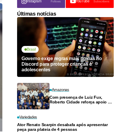
Instagram
YouTube
Follows
Subscribers
Últimas notícias
Brasil
Governo exige regras mais rígidas no
Discord para proteger crianças e
adolescentes
Amazonas
Com presença de Luiz Fux,
Roberto Cidade reforça apoio a
projeto social de jiu-jitsu no
Ouro Verde
Variedades
Ator Renato Scarpin desabafa após apresentar
peça para plateia de 4 pessoas