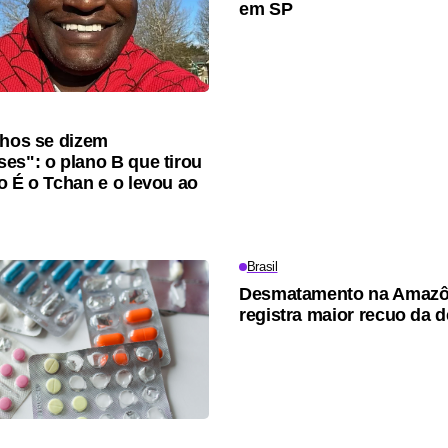
em SP
lhos se dizem
es": o plano B que tirou
o É o Tchan e o levou ao
Brasil
Desmatamento na Amazô
registra maior recuo da 