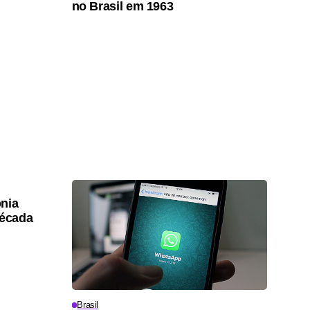
no Brasil em 1963
nia
década
Brasil