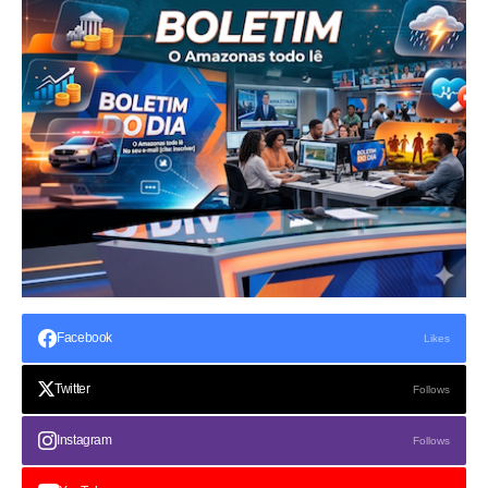
Facebook
Likes
Twitter
Follows
Instagram
Follows