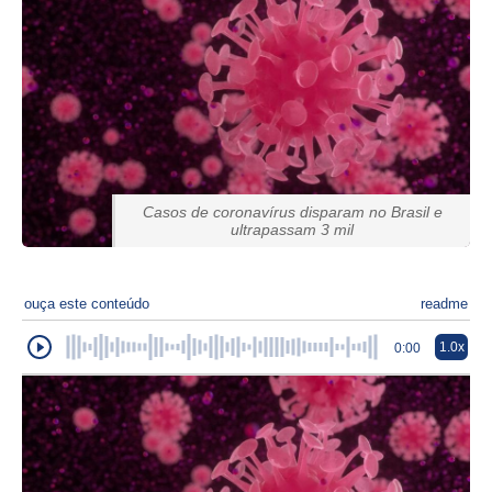
Casos de coronavírus disparam no Brasil e
ultrapassam 3 mil
ouça este conteúdo
readme
1.0x
0:00