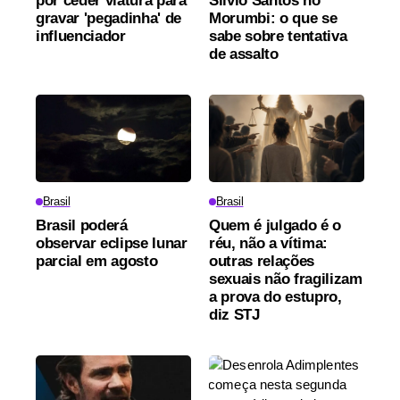
por ceder viatura para
Silvio Santos no
gravar 'pegadinha' de
Morumbi: o que se
influenciador
sabe sobre tentativa
de assalto
Brasil
Brasil
Brasil poderá
Quem é julgado é o
observar eclipse lunar
réu, não a vítima:
parcial em agosto
outras relações
sexuais não fragilizam
a prova do estupro,
diz STJ