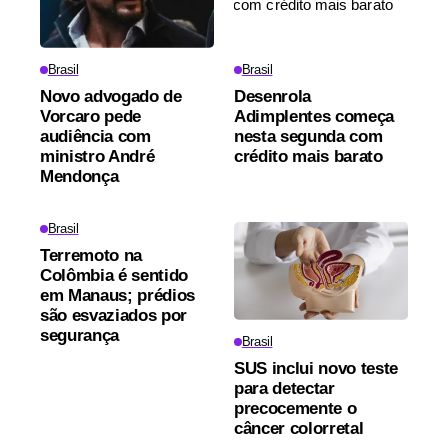
Brasil
Brasil
Novo advogado de
Desenrola
Vorcaro pede
Adimplentes começa
audiência com
nesta segunda com
ministro André
crédito mais barato
Mendonça
Brasil
Terremoto na
Colômbia é sentido
em Manaus; prédios
são esvaziados por
segurança
Brasil
SUS inclui novo teste
para detectar
precocemente o
câncer colorretal