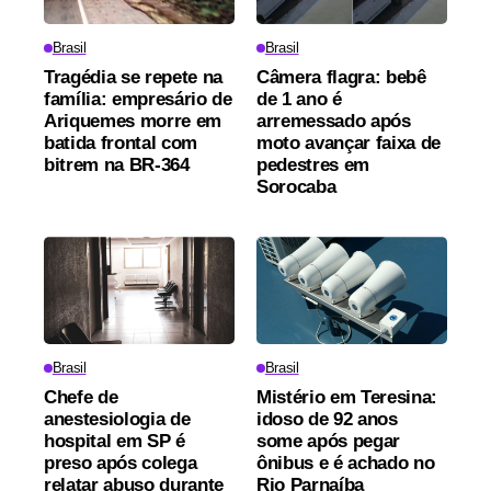
Brasil
Brasil
Tragédia se repete na
Câmera flagra: bebê
família: empresário de
de 1 ano é
Ariquemes morre em
arremessado após
batida frontal com
moto avançar faixa de
bitrem na BR-364
pedestres em
Sorocaba
Brasil
Brasil
Chefe de
Mistério em Teresina:
anestesiologia de
idoso de 92 anos
hospital em SP é
some após pegar
preso após colega
ônibus e é achado no
relatar abuso durante
Rio Parnaíba