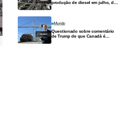
produção de diesel em julho, diz
diretor
Mundo
Questionado sobre comentário
de Trump de que Canadá é
"desagradável", Carney diz
defender trabalhadores
.