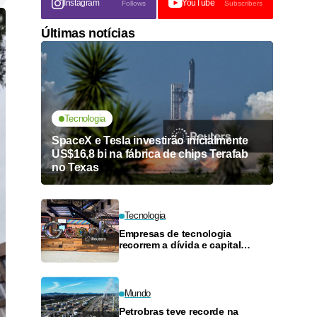
Instagram
YouTube
Follows
Subscribers
Últimas notícias
Tecnologia
SpaceX e Tesla investirão inicialmente
US$16,8 bi na fábrica de chips Terafab
no Texas
Tecnologia
Empresas de tecnologia
recorrem a dívida e capital
próprio para financiar expansão
de IA e computação em nuvem
Mundo
Petrobras teve recorde na