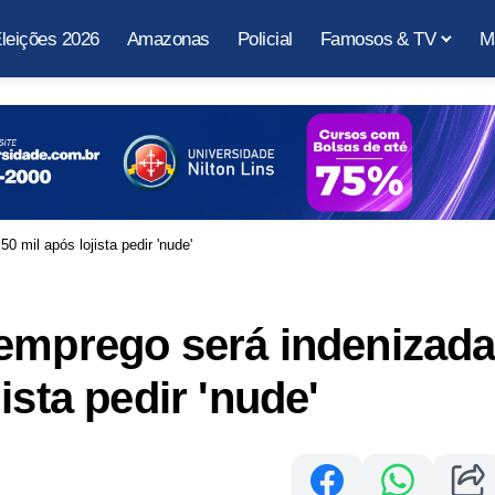
leições 2026
Amazonas
Policial
Famosos & TV
M
 mil após lojista pedir 'nude'
 emprego será indenizad
ista pedir 'nude'