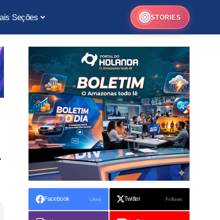
ais Seções
STORIES
a
Facebook
Twitter
Likes
Follows