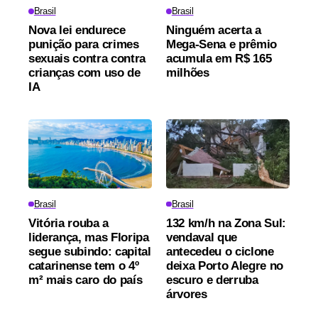
Brasil
Brasil
Nova lei endurece
Ninguém acerta a
punição para crimes
Mega-Sena e prêmio
sexuais contra contra
acumula em R$ 165
crianças com uso de
milhões
IA
Brasil
Brasil
Vitória rouba a
132 km/h na Zona Sul:
liderança, mas Floripa
vendaval que
segue subindo: capital
antecedeu o ciclone
catarinense tem o 4º
deixa Porto Alegre no
m² mais caro do país
escuro e derruba
árvores