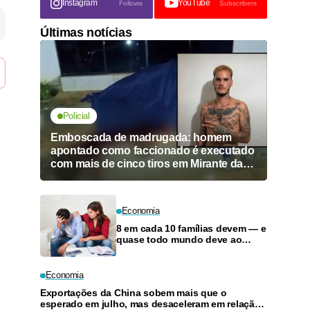
Instagram
YouTube
Follows
Subscribers
Últimas notícias
Policial
Emboscada de madrugada: homem
apontado como faccionado é executado
com mais de cinco tiros em Mirante da
Serra
Economia
8 em cada 10 famílias devem — e
quase todo mundo deve ao
cartão de crédito
Economia
Exportações da China sobem mais que o
esperado em julho, mas desaceleram em relação