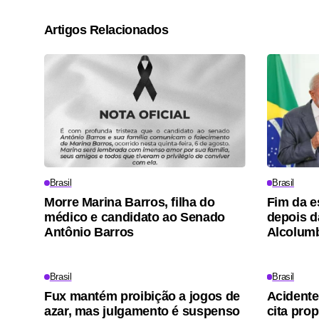
Artigos Relacionados
Brasil
Brasil
Morre Marina Barros, filha do
Fim da e
médico e candidato ao Senado
depois d
Antônio Barros
Alcolum
Brasil
Brasil
Fux mantém proibição a jogos de
Acidente
azar, mas julgamento é suspenso
cita pro