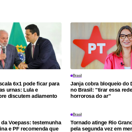
Brasil
scala 6x1 pode ficar para
Janja cobra bloqueio do 
as urnas: Lula e
no Brasil: "tirar essa red
bre discutem adiamento
horrorosa do ar"
Brasil
 da Voepass: testemunha
Tornado atinge Rio Gran
pina e PF recomenda que
pela segunda vez em me