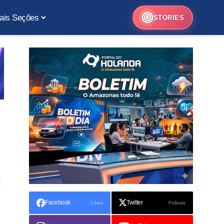
ais Seções
STORIES
m
Facebook
Twitter
Likes
Follows