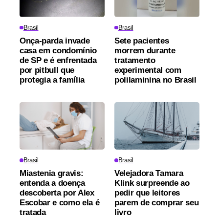
Brasil
Brasil
Onça-parda invade
Sete pacientes
casa em condomínio
morrem durante
de SP e é enfrentada
tratamento
por pitbull que
experimental com
protegia a família
polilaminina no Brasil
Brasil
Brasil
Miastenia gravis:
Velejadora Tamara
entenda a doença
Klink surpreende ao
descoberta por Alex
pedir que leitores
Escobar e como ela é
parem de comprar seu
tratada
livro