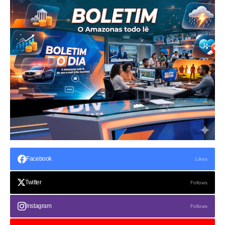
Facebook
Likes
Twitter
Follows
Instagram
Follows