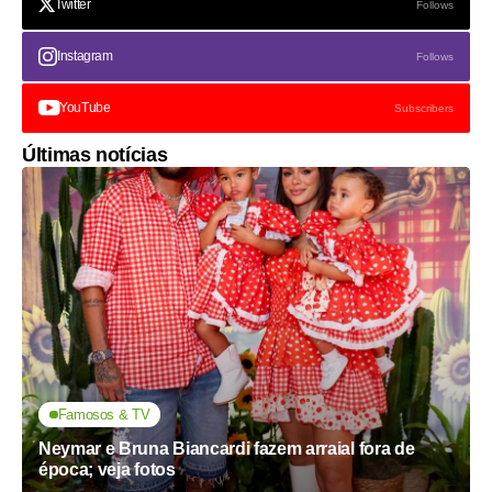
Twitter
Follows
Instagram
Follows
YouTube
Subscribers
Últimas notícias
Famosos & TV
Neymar e Bruna Biancardi fazem arraial fora de
época; veja fotos