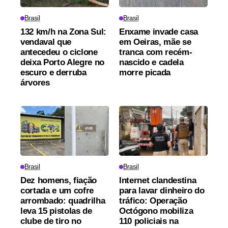
Brasil
Brasil
132 km/h na Zona Sul:
Enxame invade casa
vendaval que
em Oeiras, mãe se
antecedeu o ciclone
tranca com recém-
deixa Porto Alegre no
nascido e cadela
escuro e derruba
morre picada
árvores
Brasil
Brasil
Dez homens, fiação
Internet clandestina
cortada e um cofre
para lavar dinheiro do
arrombado: quadrilha
tráfico: Operação
leva 15 pistolas de
Octógono mobiliza
clube de tiro no
110 policiais na