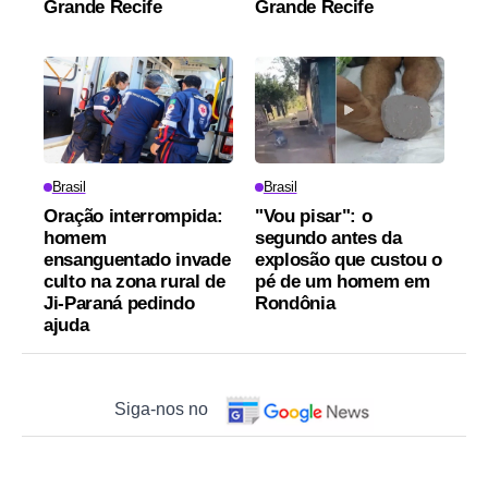
Grande Recife
Grande Recife
Brasil
Brasil
Oração interrompida:
"Vou pisar": o
homem
segundo antes da
ensanguentado invade
explosão que custou o
culto na zona rural de
pé de um homem em
Ji-Paraná pedindo
Rondônia
ajuda
Siga-nos no