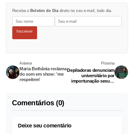
Receba o
Boletim do Dia
direto no seu e-mail, todo dia.
Inscrever
Anterior
Próxima
Maria Bethânia reclama
Depiladoras denunciam
do som em show: 'me
universitário por
respeitem'
importunação sexual:
'ficou babando'
Comentários (0)
Deixe seu comentário