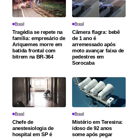
Brasil
Brasil
Tragédia se repete na
Câmera flagra: bebê
família: empresário de
de 1 ano é
Ariquemes morre em
arremessado após
batida frontal com
moto avançar faixa de
bitrem na BR-364
pedestres em
Sorocaba
Brasil
Brasil
Chefe de
Mistério em Teresina:
anestesiologia de
idoso de 92 anos
hospital em SP é
some após pegar