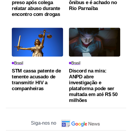
preso após colega
ônibus e é achado no
relatar abuso durante
Rio Parnaíba
encontro com drogas
Brasil
Brasil
STM cassa patente de
Discord na mira:
tenente acusado de
ANPD abre
transmitir HIV a
investigação e
companheiras
plataforma pode ser
multada em até R$ 50
milhões
Siga-nos no