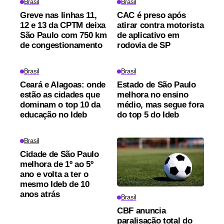
Brasil
Brasil
Greve nas linhas 11,
CAC é preso após
12 e 13 da CPTM deixa
atirar contra motorista
São Paulo com 750 km
de aplicativo em
de congestionamento
rodovia de SP
Brasil
Brasil
Ceará e Alagoas: onde
Estado de São Paulo
estão as cidades que
melhora no ensino
dominam o top 10 da
médio, mas segue fora
educação no Ideb
do top 5 do Ideb
Brasil
Cidade de São Paulo
melhora de 1º ao 5º
ano e volta a ter o
mesmo Ideb de 10
anos atrás
Brasil
CBF anuncia
paralisação total do