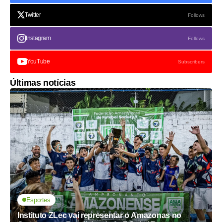
Twitter
Follows
Instagram
Follows
YouTube
Subscribers
Últimas notícias
Esportes
Instituto ZLec vai representar o Amazonas no