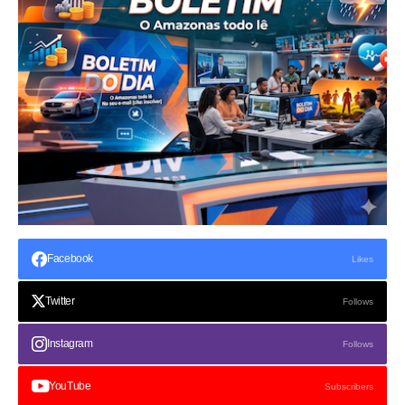
Facebook
Likes
Twitter
Follows
Instagram
Follows
YouTube
Subscribers