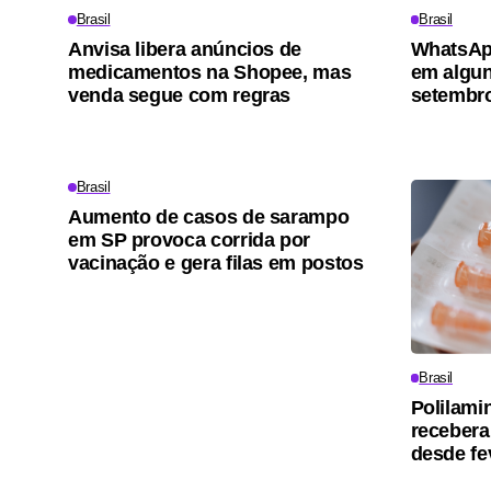
Brasil
Brasil
Anvisa libera anúncios de
WhatsApp
medicamentos na Shopee, mas
em alguns
venda segue com regras
setembr
Brasil
Aumento de casos de sarampo
em SP provoca corrida por
vacinação e gera filas em postos
Brasil
Polilami
receber
desde fe