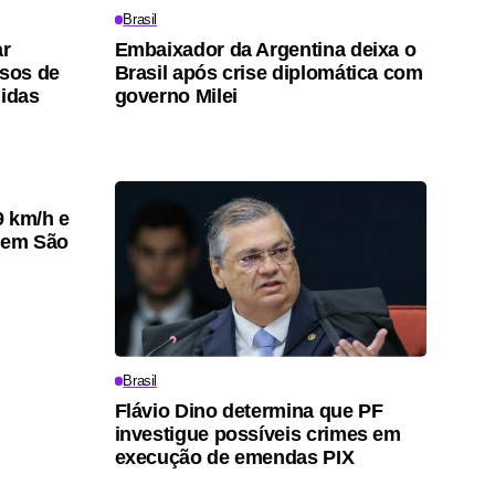
Brasil
ar
Embaixador da Argentina deixa o
sos de
Brasil após crise diplomática com
nidas
governo Milei
9 km/h e
s em São
Brasil
Flávio Dino determina que PF
investigue possíveis crimes em
execução de emendas PIX