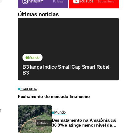
Instagram
YouTube
Follows
Subscribers
Últimas notícias
Mundo
B3 lança índice Small Cap Smart Rebal
B3
Economia
Fechamento do mercado financeiro
e
Mundo
Desmatamento na Amazônia cai
36,9% e atinge menor nível da
série histórica, diz governo