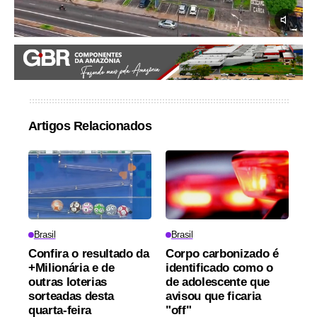
Artigos Relacionados
Brasil
Brasil
Confira o resultado da
Corpo carbonizado é
+Milionária e de
identificado como o
outras loterias
de adolescente que
sorteadas desta
avisou que ficaria
quarta-feira
"off"